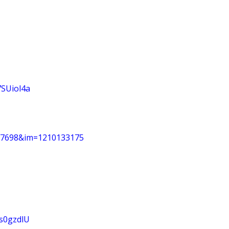
7SUiol4a
5217698&im=1210133175
2s0gzdlU