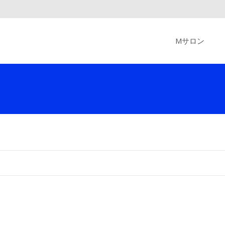
Skip
to
Mサロン
content