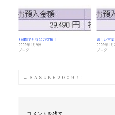
8日間で月収20万突破！
嬉しい言葉
2009年4月9日
2009年4月
ブログ
ブログ
Post
←
ＳＡＳＵＫＥ２００９！！
navigation
コメントを残す