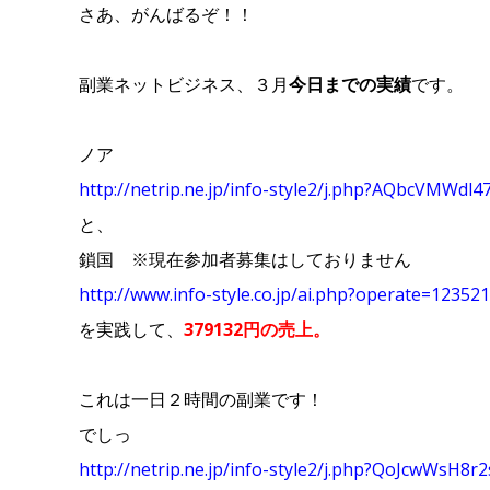
さあ、がんばるぞ！！
副業ネットビジネス、
です。
３月
今日までの実績
ノア
http://netrip.ne.jp/info-style2/j.php?AQbcVMWdl4
と、
鎖国 ※現在参加者募集はしておりません
http://www.info-style.co.jp/ai.php?operate=123
を実践して、
379132円の売上。
これは一日２時間の副業です！
でしっ
http://netrip.ne.jp/info-style2/j.php?QoJcwWsH8r