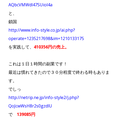
AQbcVMWdl47SUiol4a
と、
鎖国
http://www.info-style.co.jp/ai.php?
operate=1235217698&im=1210133175
を実践して、
410356円の売上。
これは１日１時間の副業です！
最近は慣れてきたので３０分程度で終わる時もありま
す。
でしっ
http://netrip.ne.jp/info-style2/j.php?
QoJcwWsH8r2s0gzdlU
で
139085
円