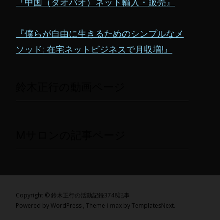
『中国（タオバオ）ネット輸入・販売』
『僕らが自由に生きるためのシンプルなメ
ソッド: 在宅ネットビジネスで月収増!』
鈴木正行の動画ページ
Mサロンの記事ページ
Copyright © 鈴木正行の活動記録3748記事
Powered by WordPress
, Theme
i-max
by TemplatesNext.