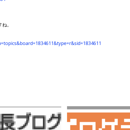
すね。
on=topics&board=1834611&type=r&sid=1834611