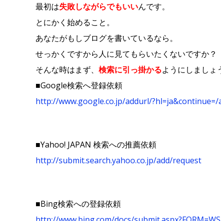
最初は
失敗しながらでもいい
んです。
とにかく始めること。
あなたがもしブログを書いているなら。
せっかくですから人に見てもらいたくないですか？
そんな時はまず、
検索に引っ掛かる
ようにしましょ
■Google検索へ登録依頼
http://www.google.co.jp/addurl/?hl=ja&continue=/
■Yahoo! JAPAN 検索への推薦依頼
http://submit.search.yahoo.co.jp/add/request
■Bing検索への登録依頼
http://www.bing.com/docs/submit.aspx?FORM=W