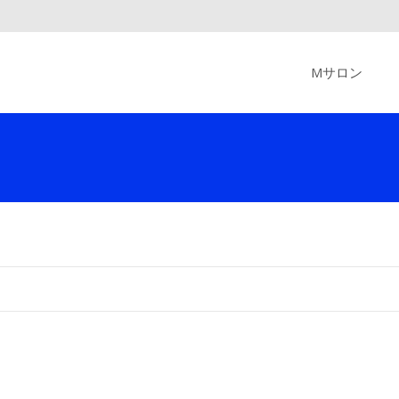
Skip
to
Mサロン
content