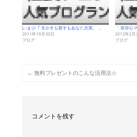
(｡･д･)ﾉ「 生かすも殺すもあなた次第。 」
「 依存心
2011年10月30日
2012年2月
ブログ
ブログ
Post
←
無料プレゼントのこんな活用法☆
navigation
コメントを残す