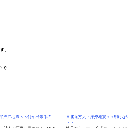
です。
ので
平洋沖地震＜＜何が出来るの
東北途方太平洋沖地震＜＜明けな
＞＞
に対する記事を書かせて いただ
昨日から、テレビ 「 笑っていいと