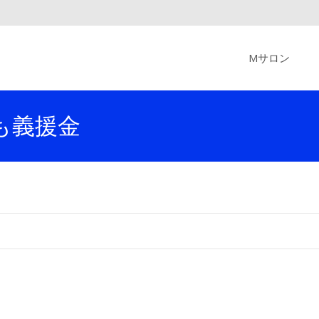
Skip
to
Mサロン
content
も義援金