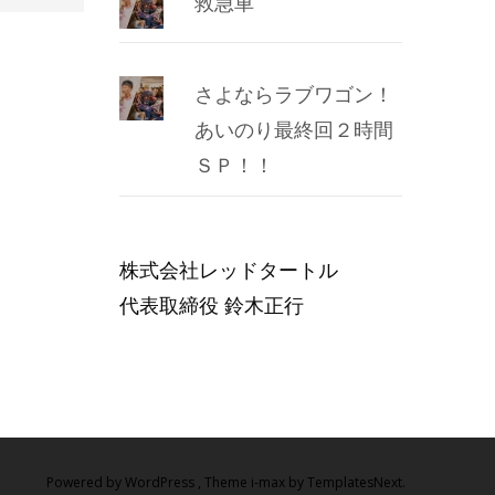
救急車
さよならラブワゴン！
あいのり最終回２時間
ＳＰ！！
株式会社レッドタートル
代表取締役 鈴木正行
Powered by WordPress
, Theme
i-max
by TemplatesNext.