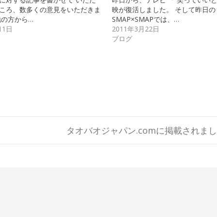
ころ、数多くの意見をいただきま
映が復活しました。 そして昨日の
地の方から…
SMAP×SMAPでは、…
11日
2011年3月22日
ブログ
タオバオジャパン.comに掲載されま