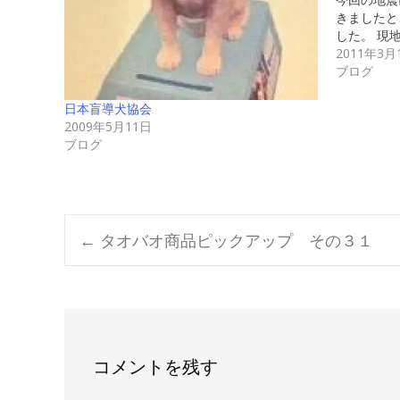
きましたと
した。 現
2011年3月
ブログ
日本盲導犬協会
2009年5月11日
ブログ
Post
←
タオバオ商品ピックアップ その３１
navigation
コメントを残す