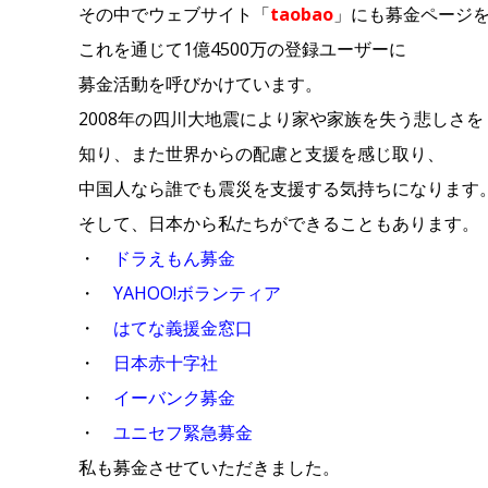
その中でウェブサイト「
taobao
」にも募金ページ
これを通じて1億4500万の登録ユーザーに
募金活動を呼びかけています。
2008年の四川大地震により家や家族を失う悲しさを
知り、また世界からの配慮と支援を感じ取り、
中国人なら誰でも震災を支援する気持ちになります
そして、日本から私たちができることもあります。
・
ドラえもん募金
・
YAHOO!ボランティア
・
はてな義援金窓口
・
日本赤十字社
・
イーバンク募金
・
ユニセフ緊急募金
私も募金させていただきました。