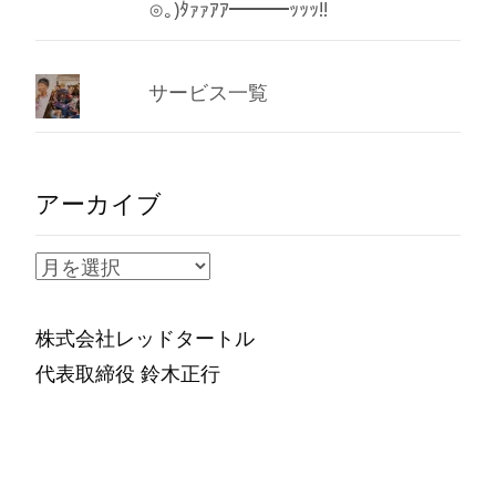
⊙｡)ﾀｧｧｱｱ━━━ｯｯｯ!!
サービス一覧
アーカイブ
ア
ー
カ
株式会社レッドタートル
イ
代表取締役 鈴木正行
ブ