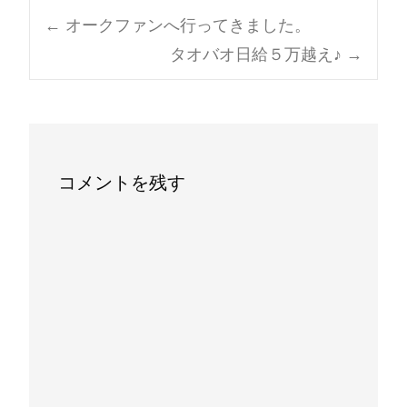
Post
←
オークファンへ行ってきました。
タオバオ日給５万越え♪
→
navigation
コメントを残す