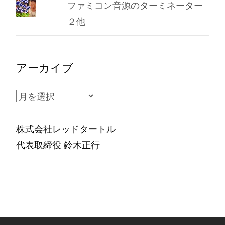
ファミコン音源のターミネーター
２他
アーカイブ
ア
ー
カ
株式会社レッドタートル
イ
代表取締役 鈴木正行
ブ