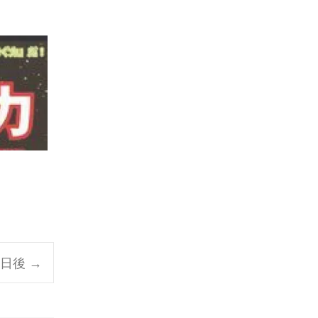
三日後
→