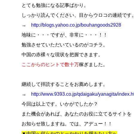
とても勉強になる記事ばかり。
しっかり読んでください、目からウロコの連続です
→
http://blogs.yahoo.co.jp/bouhangoods2928
地味に・・・ですが、非常に・・・！！
勉強させていただいているのがコチラ。
中国の赤裸々な現状を把握できます。
ここからのヒントで数十万
稼ぎました。
継続して拝読することをお薦めします。
→
http://www.9393.co.jp/qdaigaku/yanagita/index.h
今回は以上です。いかがでしたか？
また機会があれば、あなたのお役に立てるサイトを
お知らせ致しますね。では、アデュー！！
▼中国へ何らかのとっかかりを掴みたい方へ