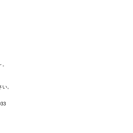
～。
さい。
33