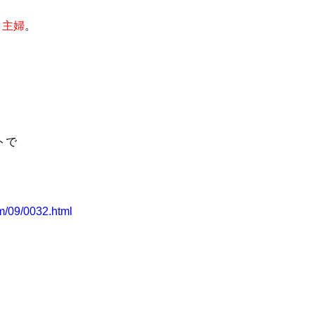
ク主婦
。
トで
m/09/0032.html
。