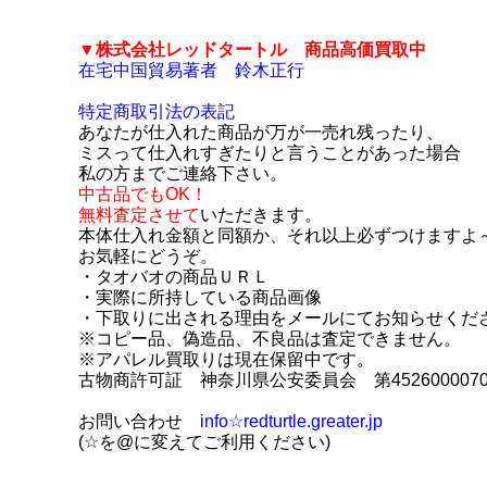
▼株式会社レッドタートル 商品
高価買取中
在宅中国貿易著者 鈴木正行
特定商取引法の表記
あなたが仕入れた商品が万が一売れ残ったり、
ミスって仕入れすぎたりと言うことがあった場合
私の方までご連絡下さい。
中古品でもOK！
無料査定させて
いただきます。
本体仕入れ金額と同額か、それ以上必ずつけますよ
お気軽にどうぞ。
・タオバオの商品ＵＲＬ
・実際に所持している商品画像
・下取りに出される理由をメールにてお知らせくだ
※コピー品、偽造品、不良品は査定できません。
※アパレル買取りは現在保留中です。
古物商
許可証 神奈川県公安委員会 第4526000070
お問い合わせ
info☆redturtle.greater.jp
(☆を@に変えてご利用ください)