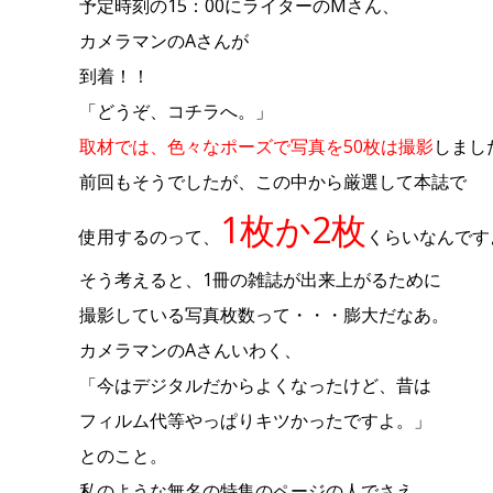
予定時刻の15：00にライターのMさん、
カメラマンのAさんが
到着！！
「どうぞ、コチラへ。」
取材では、色々なポーズで写真を50枚は撮影
しまし
前回もそうでしたが、この中から厳選して本誌で
1枚か2枚
使用するのって、
くらいなんです
そう考えると、1冊の雑誌が出来上がるために
撮影している写真枚数って・・・膨大だなあ。
カメラマンのAさんいわく、
「今はデジタルだからよくなったけど、昔は
フィルム代等やっぱりキツかったですよ。」
とのこと。
私のような無名の特集のページの人でさえ