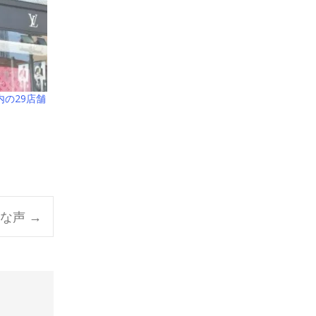
の29店舗
々な声
→