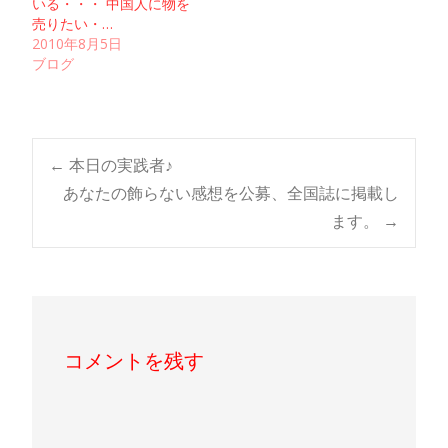
いる・・・ 中国人に物を
売りたい・…
2010年8月5日
ブログ
Post
←
本日の実践者♪
あなたの飾らない感想を公募、全国誌に掲載し
ます。
→
navigation
コメントを残す