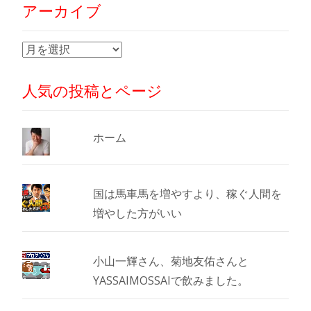
アーカイブ
ア
ー
カ
人気の投稿とページ
イ
ブ
ホーム
国は馬車馬を増やすより、稼ぐ人間を
増やした方がいい
小山一輝さん、菊地友佑さんと
YASSAIMOSSAIで飲みました。