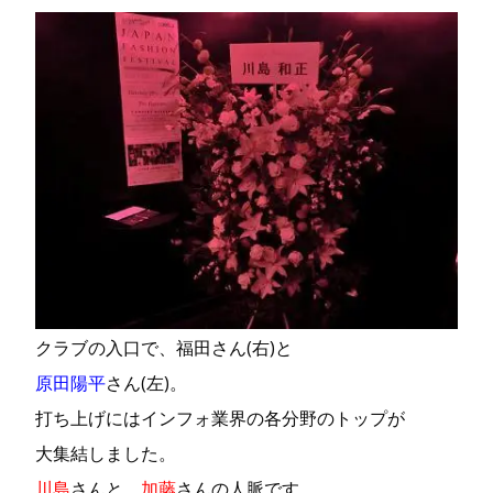
クラブの入口で、福田さん(右)と
原田陽平
さん(左)。
打ち上げにはインフォ業界の各分野のトップが
大集結しました。
川島
さんと、
加藤
さんの人脈です。