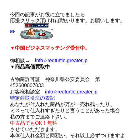
今回の記事がお役に立てましたら
応援クリック頂ければ助かります。お願いします。
▼
中国ビジネスマッチング受付中。
御相談→
info☆redturtle.greater.jp
▼商品
高価買取中
古物商
許可証 神奈川県公安委員会 第
452600007033
お客様相談室
info☆redturtle.greater.jp
特定商取引法の表記
あなたが仕入れた商品が万が一売れ残ったり、
ミスって仕入れすぎたりと言うことがあった場合
私の方までご連絡下さい。
中古品でもOK！
無料
させて
いただきます。
本体仕入れ金額と
同額か、それ以上必ずつけますよ