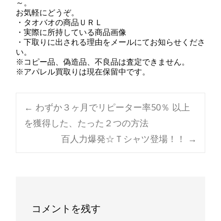
～。
お気軽にどうぞ。
・タオバオの商品ＵＲＬ
・実際に所持している商品画像
・下取りに出される理由をメールにてお知らせくださ
い。
※コピー品、偽造品、不良品は査定できません。
※アパレル買取りは現在保留中です。
Post
←
わずか３ヶ月でリピーター率50％ 以上
を獲得した、たった２つの方法
navigation
百人力爆発☆Ｔシャツ登場！！
→
コメントを残す