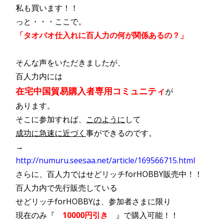
私も買います！！
っと・・・ここで。
「タオバオ仕入れに百人力の何が関係あるの？」
そんな声をいただきましたが、
百人力内には
在宅中国貿易購入者専用コミュニティ
が
あります。
そこに参加すれば、
このように
して
成功に急速に近づく
事ができるのです。
→
http://numuru.seesaa.net/article/169566715.html
さらに、百人力ではせどリッチforHOBBY販売中！！
百人力内で先行販売している
せどリッチforHOBBYは、参加者さまに限り
現在のみ『
10000円引き
』で購入可能！！