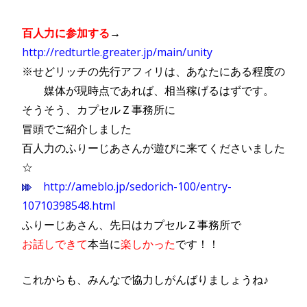
百人力に参加する
→
http://redturtle.greater.jp/main/unity
※せどリッチの先行アフィリは、あなたにある程度の
媒体が現時点であれば、相当稼
げるはずです。
そうそう、カプセルＺ事務所に
冒頭でご紹介しました
百人力のふりーじあさんが遊びに来てくださいました
☆
http://ameblo.jp/sedorich-100/entry-
10710398548.html
ふりーじあさん、先日はカプセルＺ事務所で
お話しできて
本当に
楽しかった
です！！
これからも、みんなで協力しがんばりましょうね♪