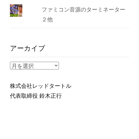
ファミコン音源のターミネーター
２他
アーカイブ
ア
ー
カ
株式会社レッドタートル
イ
代表取締役 鈴木正行
ブ