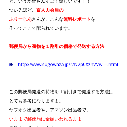
と、いうか皆さんすごく優しいです！！
つい先ほど、
百人力会員の
ふりーじあ
さんが、こんな
無料レポート
を
作ってここで配られています。
郵便局から荷物を１割引の価格で発送する方法
http://www.sugowaza.jp/r/N2p0XzhVVw==.html
この郵便局発送の荷物を１割引きで発送する方法は
とても参考になりますよ。
ヤフオク出品者や、アマゾン出品者で、
いままで郵便局に全額いわれるまま