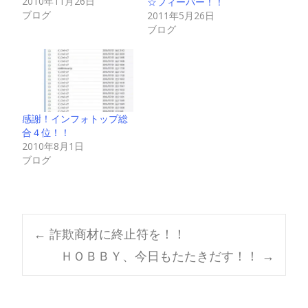
2010年11月26日
☆フィーバー！！
ブログ
2011年5月26日
ブログ
感謝！インフォトップ総
合４位！！
2010年8月1日
ブログ
Post
←
詐欺商材に終止符を！！
ＨＯＢＢＹ、今日もたたきだす！！
→
navigation