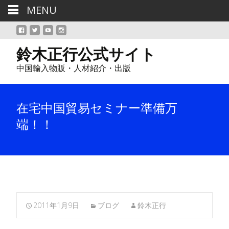
MENU
鈴木正行公式サイト
中国輸入物販・人材紹介・出版
在宅中国貿易セミナー準備万
端！！
2011年1月9日
ブログ
鈴木正行