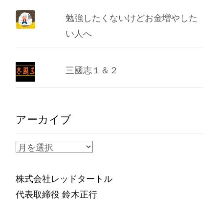
勉強したくないけどお金増やした
い人へ
三國志１＆２
アーカイブ
ア
ー
カ
株式会社レッドタートル
イ
代表取締役 鈴木正行
ブ