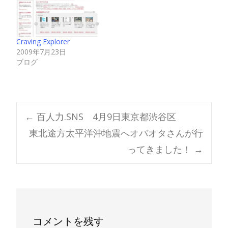
Craving Explorer
2009年7月23日
ブログ
Post
←
百人力.SNS 4月9日東京都渋谷区
東北途方太平洋沖地震へオバオタさんが行
navigation
ってきました！
→
コメントを残す