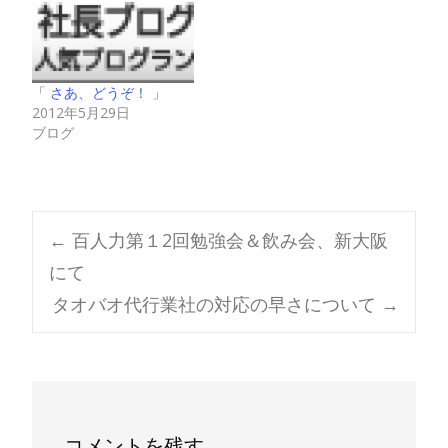
「 さあ、どうぞ！ 」
2012年5月29日
ブログ
Post
←
百人力第１2回勉強会＆飲み会、新大阪
にて
navigation
タオバオ代行業社の対応の早さについて
→
コメントを残す