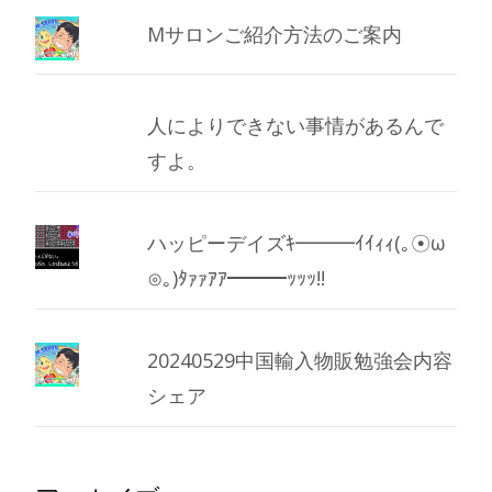
Mサロンご紹介方法のご案内
人によりできない事情があるんで
すよ。
ハッピーデイズｷ━━━ｲｲｨｨ(｡☉ω
⊙｡)ﾀｧｧｱｱ━━━ｯｯｯ!!
20240529中国輸入物販勉強会内容
シェア