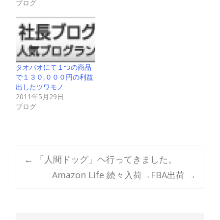
ブログ
タオバオにて１つの商品
で１３０,０００円の利益
出したツワモノ
2011年5月29日
ブログ
Post
←
「人間ドッグ」ヘ行ってきました。
Amazon Life 続々入荷→FBA出荷
→
navigation