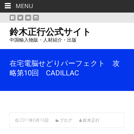
MENU
鈴木正行公式サイト
中国輸入物販・人材紹介・出版
在宅電脳せどりパーフェクト 攻
略第10回 CADILLAC
2011年6月16日
ブログ
鈴木正行