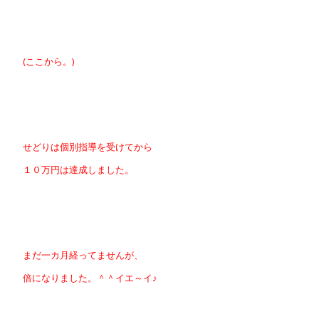
(ここから。)
せどりは個別指導を受けてから
１０万円は達成しました。
まだ一カ月経ってませんが、
倍になりました。＾＾イエ～イ♪