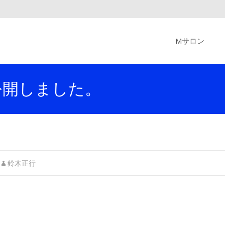
Skip
to
Mサロン
content
公開しました。
鈴木正行