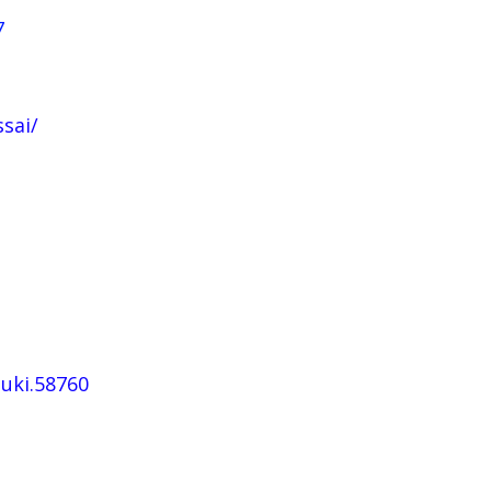
7
sai/
uki.58760