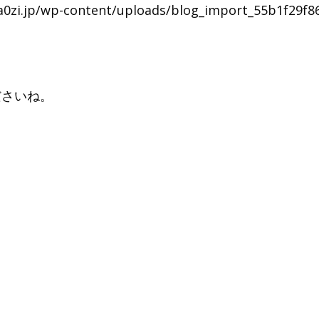
jp/wp-content/uploads/blog_import_55b1f29f86
ださいね。