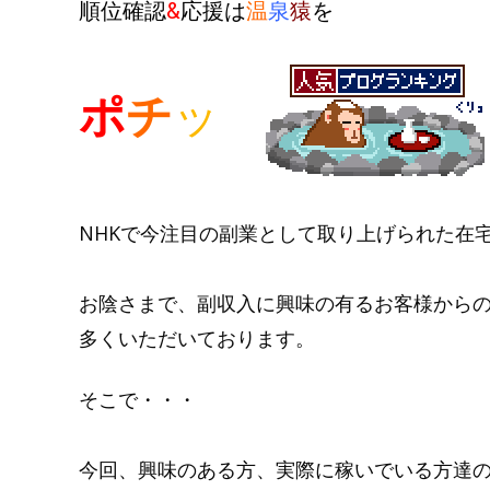
順位確認
&
応援は
温
泉
猿
を
ポ
チ
ッ
NHKで今注目の副業として取り上げられた在
お陰さまで、副収入に興味の有るお客様から
多くいただいております。
そこで・・・
今回、興味のある方、実際に稼いでいる方達