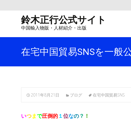
鈴木正行公式サイト
中国輸入物販・人材紹介・出版
在宅中国貿易SNSを一般
2011年8月21日
ブログ
在宅中国貿易SNS
い
つ
ま
で
圧倒的
１
位
な
の
？
！