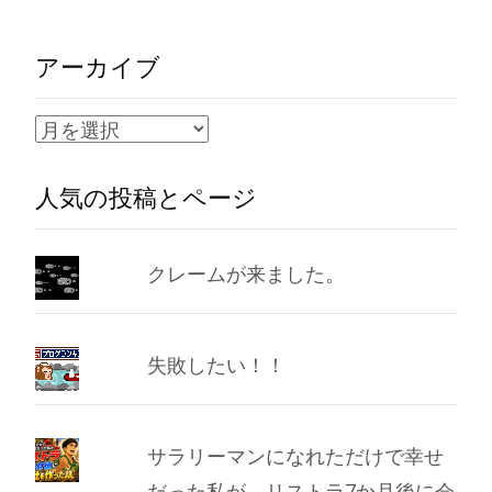
アーカイブ
ア
ー
人気の投稿とページ
カ
イ
ブ
クレームが来ました。
失敗したい！！
サラリーマンになれただけで幸せ
だった私が、リストラ7か月後に会