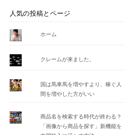
ー
人気の投稿とページ
カ
イ
ブ
ホーム
クレームが来ました。
国は馬車馬を増やすより、稼ぐ人
間を増やした方がいい
商品名を検索する時代が終わる？
「画像から商品を探す」新機能を