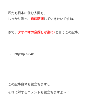
私たち日本に住む人間も、
しっかり調べ、
自己防衛
していきたいですね。
さて、
タオバオの店探しが楽に♪
と言うこの記事。
→ http://p.tl/84lr
この記事自体も役立ちますし、
それに対するコメントも役立ちますよ～！