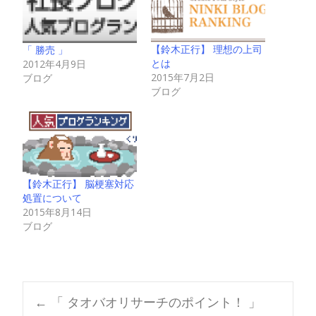
【鈴木正行】 理想の上司
「 勝売 」
とは
2012年4月9日
2015年7月2日
ブログ
ブログ
【鈴木正行】 脳梗塞対応
処置について
2015年8月14日
ブログ
Post
←
「 タオバオリサーチのポイント！ 」