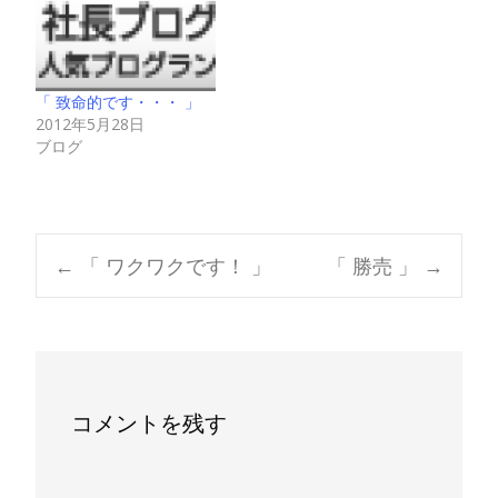
「 致命的です・・・ 」
2012年5月28日
ブログ
Post
←
「 ワクワクです！ 」
「 勝売 」
→
navigation
コメントを残す