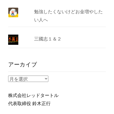
勉強したくないけどお金増やした
い人へ
三國志１＆２
アーカイブ
ア
ー
カ
株式会社レッドタートル
イ
代表取締役 鈴木正行
ブ