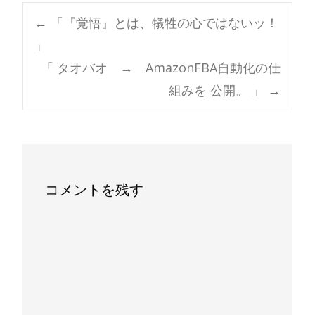
Post
←
「『覚悟』とは、犠牲の心ではないッ！
」
navigation
「 タオバオ → AmazonFBA自動化の仕
組みを 公開。 」
→
コメントを残す