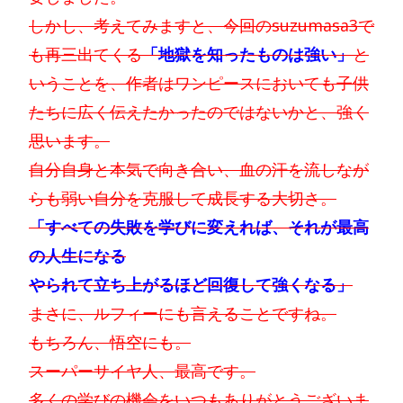
しかし、考えてみますと、今回のsuzumasa3で
も再三出てくる
「地獄を知ったものは強い」
と
いうことを、作者はワンピースにおいても子供
たちに広く伝えたかったのではないかと、強く
思います。
自分自身と本気で向き合い、血の汗を流しなが
らも弱い自分を克服して成長する大切さ。
「すべての失敗を学びに変えれば、それが最高
の人生になる
やられて立ち上がるほど回復して強くなる」
まさに、ルフィーにも言えることですね。
もちろん、悟空にも。
スーパーサイヤ人、最高です。
多くの学びの機会をいつもありがとうございま