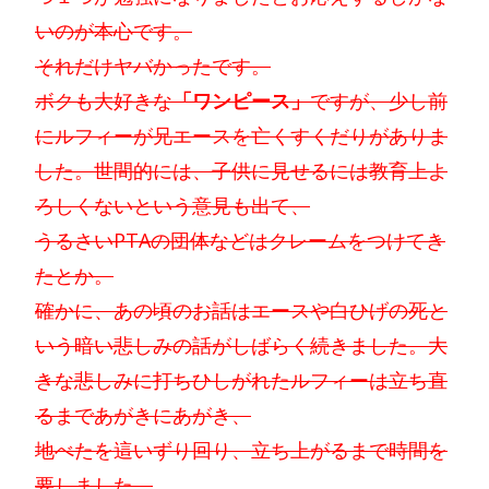
いのが本心です。
それだけヤバかったです。
ボクも大好きな
「ワンピース」
ですが、少し前
にルフィーが兄エースを亡くすくだりがありま
した。世間的には、子供に見せるには教育上よ
ろしくないという意見も出て、
うるさいPTAの団体などはクレームをつけてき
たとか。
確かに、あの頃のお話はエースや白ひげの死と
いう暗い悲しみの話がしばらく続きました。大
きな悲しみに打ちひしがれたルフィーは立ち直
るまであがきにあがき、
地べたを這いずり回り、立ち上がるまで時間を
要しました。