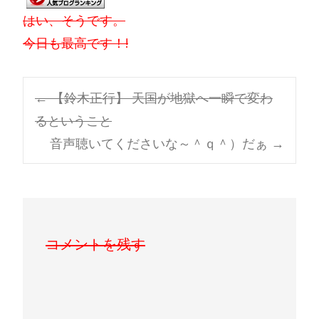
はい、そうです。
今日も最高です！!
Post
←
【鈴木正行】 天国が地獄へ一瞬で変わ
るということ
navigation
音声聴いてくださいな～＾ｑ＾）だぁ
→
コメントを残す