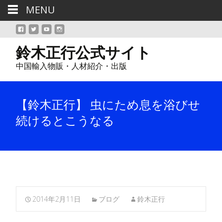
MENU
鈴木正行公式サイト
中国輸入物販・人材紹介・出版
【鈴木正行】 虫にため息を浴びせ
続けるとこうなる
2014年2月11日
ブログ
鈴木正行