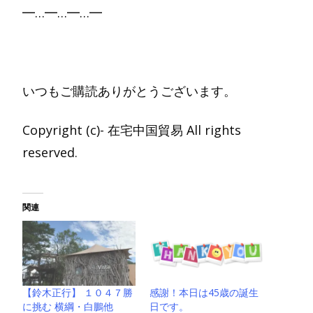
━…━…━…━
いつもご購読ありがとうございます。
Copyright (c)- 在宅中国貿易 All rights
reserved.
関連
【鈴木正行】 １０４７勝
感謝！本日は45歳の誕生
に挑む 横綱・白鵬他
日です。