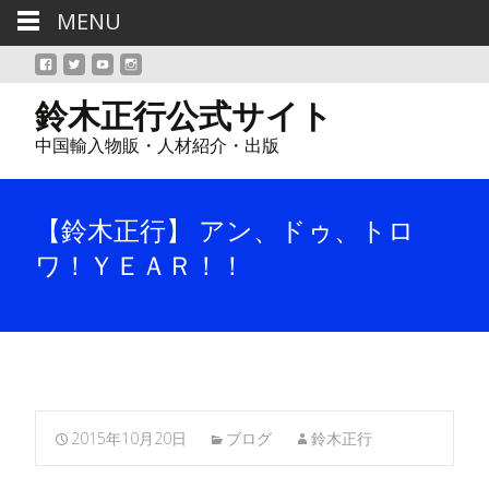
MENU
鈴木正行公式サイト
中国輸入物販・人材紹介・出版
【鈴木正行】 アン、ドゥ、トロ
ワ！ＹＥＡＲ！！
2015年10月20日
ブログ
鈴木正行