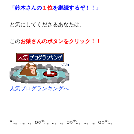
「鈴木さんの
１位
を継続するぞ！！」
と気にしてくださるあなたは、
この
お猿さんのボタンをクリック！！
人気ブログランキングへ
*:.。..。.。o○*:.。..。.。o○*:.。..。.。o○*:.。