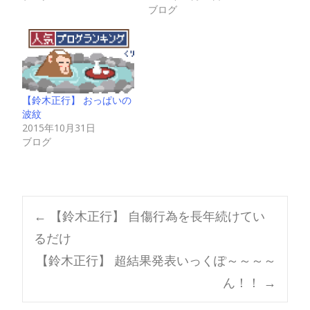
ブログ
【鈴木正行】 おっぱいの
波紋
2015年10月31日
ブログ
Post
←
【鈴木正行】 自傷行為を長年続けてい
るだけ
navigation
【鈴木正行】 超結果発表いっくぽ～～～～
ん！！
→