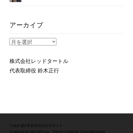
アーカイブ
ア
ー
カ
株式会社レッドタートル
イ
代表取締役 鈴木正行
ブ
Copyright © 鈴木正行公式サイト
Powered by WordPress
, Theme
i-max
by TemplatesNext.