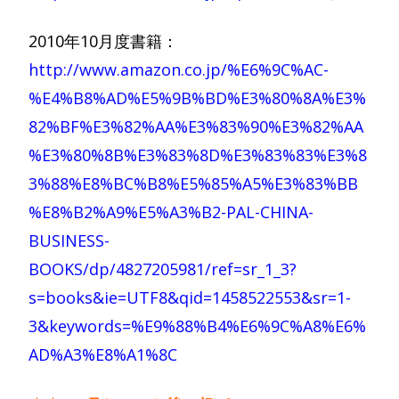
2010年10月度書籍：
http://www.amazon.co.jp/%E6%9C%AC-
%E4%B8%AD%E5%9B%BD%E3%80%8A%E3%
82%BF%E3%82%AA%E3%83%90%E3%82%AA
%E3%80%8B%E3%83%8D%E3%83%83%E3%8
3%88%E8%BC%B8%E5%85%A5%E3%83%BB
%E8%B2%A9%E5%A3%B2-PAL-CHINA-
BUSINESS-
BOOKS/dp/4827205981/ref=sr_1_3?
s=books&ie=UTF8&qid=1458522553&sr=1-
3&keywords=%E9%88%B4%E6%9C%A8%E6%
AD%A3%E8%A1%8C