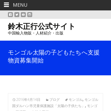
MENU
鈴木正行公式サイト
中国輸入物販・人材紹介・出版
モンゴル太陽の子どもたちへ支援
物資募集開始
2016年4月14日
ブログ
モンゴル
,
モンゴル
国ダルハン市児童保護施設「太陽の子供たち」
,
モンゴ