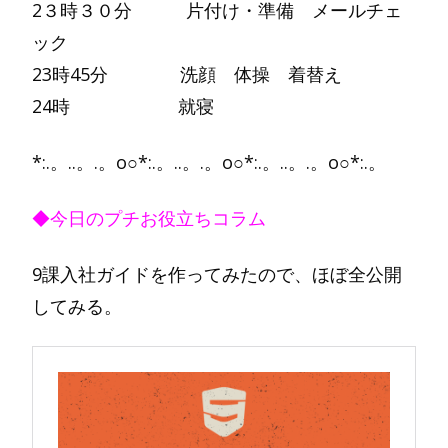
2３時３０分 片付け・準備 メールチェ
ック
23時45分 洗顔 体操 着替え
24時 就寝
*:.。..。.。o○*:.。..。.。o○*:.。..。.。o○*:.。
◆今日のプチお役立ちコラム
9課入社ガイドを作ってみたので、ほぼ全公開
してみる。