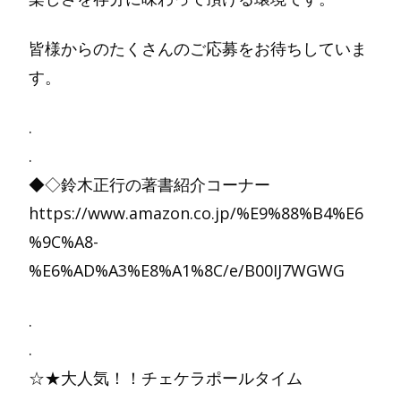
皆様からのたくさんのご応募をお待ちしていま
す。
.
.
◆◇鈴木正行の著書紹介コーナー
https://www.amazon.co.jp/%E9%88%B4%E6
%9C%A8-
%E6%AD%A3%E8%A1%8C/e/B00IJ7WGWG
.
.
☆★大人気！！チェケラポールタイム