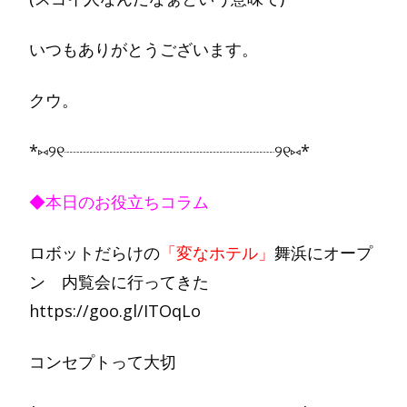
いつもありがとうございます。
クウ。
*⑅︎୨୧┈︎┈︎┈︎┈︎┈︎┈︎┈┈︎┈︎┈︎┈︎┈┈︎┈︎┈┈︎┈︎┈┈︎┈︎┈︎୨୧⑅︎*
◆本日のお役立ちコラム
ロボットだらけの
「変なホテル」
舞浜にオープ
ン 内覧会に行ってきた
https://goo.gl/ITOqLo
コンセプトって大切