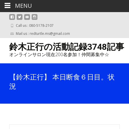
MENU
Call us : 080-5178-2107
Mail us : redturtle.ms@gmail.com
鈴木正行の活動記録3748記事
オンラインサロン現在200名参加！仲間募集中☆
【鈴木正行】 本日断食６日目。状
況