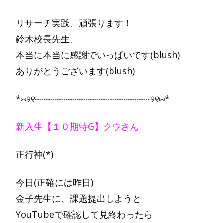
リサーチ実践、頑張ります！
鈴木校長先生、
本当に本当に感謝でいっぱいです(blush)
ありがとうございます(blush)
*⑅︎୨୧┈︎┈︎┈┈︎┈︎┈┈︎┈︎┈┈︎┈︎┈︎┈︎┈︎┈︎┈┈︎┈︎┈︎┈︎┈︎୨୧⑅︎*
新入生【１０期特G】クウさん
正行神(*)
今日(正確には昨日)
金子先生に、課題提出しようと
YouTubeで確認して見終わったら