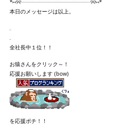
*⑅︎୨୧┈︎┈︎┈︎┈︎┈︎┈︎┈┈︎┈︎┈︎┈︎┈┈︎┈︎┈┈︎┈︎┈┈︎┈︎┈︎୨୧⑅︎*
本日のメッセージは以上。
.
.
全社長中１位！！
お猿さんをクリック～！
応援お願いします (bow)
を応援ポチ！！