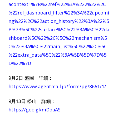
acontext=%7B%22ref%22%3A%222%22%2C
%22ref_dashboard_filter%22%3A%22upcomi
ng%22%2C%22action_history%22%3A%22%5
B%7B%5C%22surface%5C%22%3A%5C%22da
shboard%5C%22%2C%5C%22mechanism%5
C%22%3A%5C%22main_list%5C%22%2C%5C
%22extra_data%5C%22%3A%5B%5D%7D%5
D%22%7D
9月2日 盛岡 詳細：
https://www.agentmail.jp/form/pg/8661/1/
9月13日 松山 詳細：
https://goo.gl/mDqaAS