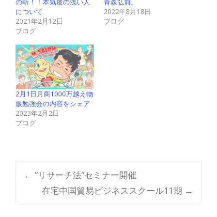
青森弘前。
の斬！！本気度の浅い人
2022年8月18日
について
ブログ
2021年2月12日
ブログ
2月1日月商1000万越え物
販勉強会の内容をシェア
2023年2月2日
ブログ
Post
←
”リサーチ法”セミナー開催
在宅中国貿易ビジネススクール11期
→
navigation