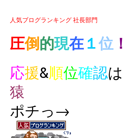
人気ブログランキング 社長部門
圧
倒
的
現
在
１
位
！
応
援
&
順
位
確
認
は
猿
ポチっ→