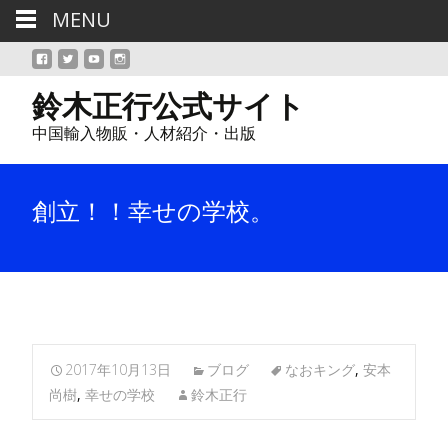
MENU
鈴木正行公式サイト
中国輸入物販・人材紹介・出版
創立！！幸せの学校。
2017年10月13日
ブログ
なおキング
,
安本
尚樹
,
幸せの学校
鈴木正行