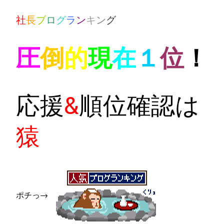
社
長
ブ
ロ
グ
ラ
ン
キ
ン
グ
圧
倒
的
現
在
１
位
！
応援
&
順位確認は
猿
ポチっ→