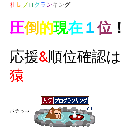
社
長
ブ
ロ
グ
ラ
ン
キ
ン
グ
圧
倒
的
現
在
１
位
！
応援
&
順位確認は
猿
ポチっ→