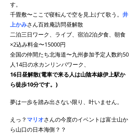
す。
千畳敷〜ここで寝転んで空を見上げて歌う。
井
上かみ
さん百姓庵訪問昼解散
二泊三日ワーク、ライブ、宿泊2泊夕食、朝食
×2込み料金〜15000円
全国の仲間たち北海道〜九州参加予定人数約50
人14日の水カンリンバワーク、
16日昼解散(電車で来る人は山陰本線伊上駅か
ら徒歩10分です。)
夢は一歩を踏み出さない限り、叶いません。
えっ？
マリオ
さんの今度のイベントは富士山か
ら山口の日本海側？？