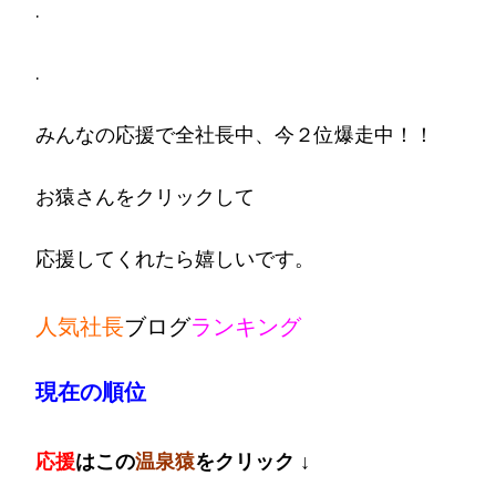
.
.
みんなの応援で全社長中、今２位爆走中！！
お猿さんをクリックして
応援してくれたら嬉しいです。
人気社長
ブログ
ラ
ンキング
現在の順位
応
援
はこの
温泉猿
をクリック ↓