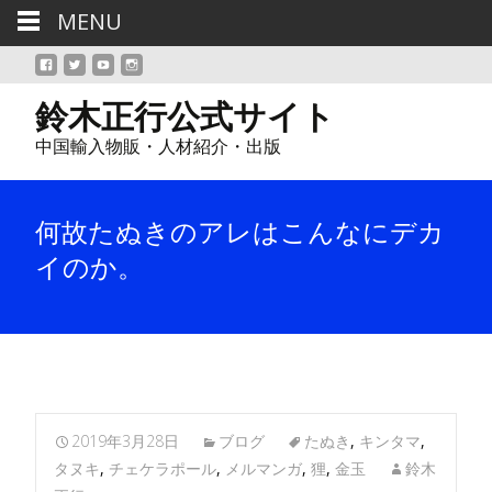
MENU
鈴木正行公式サイト
中国輸入物販・人材紹介・出版
何故たぬきのアレはこんなにデカ
イのか。
2019年3月28日
ブログ
たぬき
,
キンタマ
,
タヌキ
,
チェケラポール
,
メルマンガ
,
狸
,
金玉
鈴木