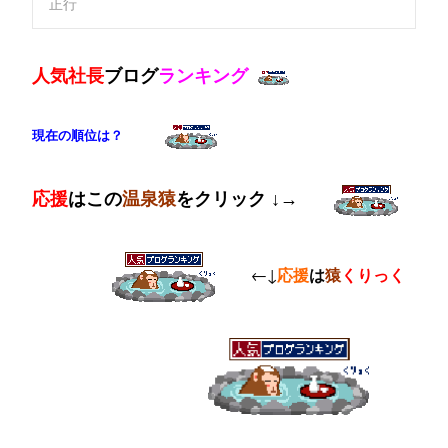
正行
人気社長
ブログ
ラ
ンキング
現在の順位は？
応
援
はこの
温泉猿
をクリック ↓→
←↓
応援
は
猿
くりっく