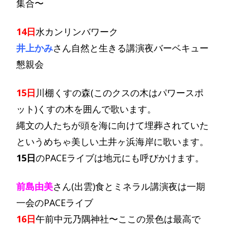
集合〜
14日
水カンリンバワーク
井上かみ
さん自然と生きる講演夜バーベキュー
懇親会
15日
川棚くすの森(このクスの木はパワースポ
ット)くすの木を囲んで歌います。
縄文の人たちが頭を海に向けて埋葬されていた
というめちゃ美しい土井ヶ浜海岸に歌います。
15日
のPACEライブは地元にも呼びかけます。
前島由美
さん(出雲)食とミネラル講演夜は一期
一会のPACEライブ
16日
午前中元乃隅神社〜ここの景色は最高で