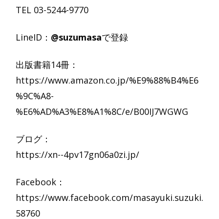
TEL 03-5244-9770
LineID
：
@suzumasa
で登録
出版書籍
14
冊：
https://www.amazon.co.jp/%E9%88%B4%E6
%9C%A8-
%E6%AD%A3%E8%A1%8C/e/B00IJ7WGWG
ブログ：
https://xn--4pv17gn06a0zi.jp/
Facebook
：
https://www.facebook.com/masayuki.suzuki.
58760