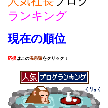
人気社長
ブログ
ラ
ンキング
現在の順位
応
援
はこの
温泉猿
をクリック ↓