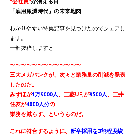
“会社員”
が消える日――
「雇用激減時代」の未来地図
わかりやすい特集記事を見つけたのでシェアし
ます。
一部抜粋しますと
〜〜〜〜〜〜〜〜〜〜〜〜〜
三大メガバンクが、次々と業務量の削減を発表
したのだ。
みずほが
1万9000人
、三菱UFJが
9500人
、三井
住友が
4000人分
の
業務を減らす、というものだ。
これに符合するように、
新卒採用を3割程度絞