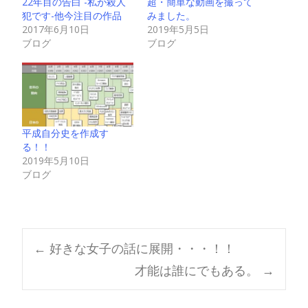
22年目の告白 -私が殺人
超・簡単な動画を撮って
犯です-他今注目の作品
みました。
2017年6月10日
2019年5月5日
ブログ
ブログ
平成自分史を作成す
る！！
2019年5月10日
ブログ
Post
←
好きな女子の話に展開・・・！！
才能は誰にでもある。
→
navigation