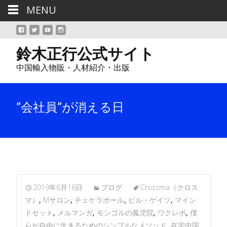
MENU
鈴木正行公式サイト
中国輸入物販・人材紹介・出版
”会社員”が消える日
2019年6月16日
ブログ
Crossma（クロス
マ）
,
Mサロン
,
チェケラポール
,
ビル・ゲイツ
,
マイン
ドセット
,
メルマンガ
,
モンゴルの孤児院
,
ワクレボ
,
僕
らが自由に生きるためのシンプルなメソッド
,
在宅中国