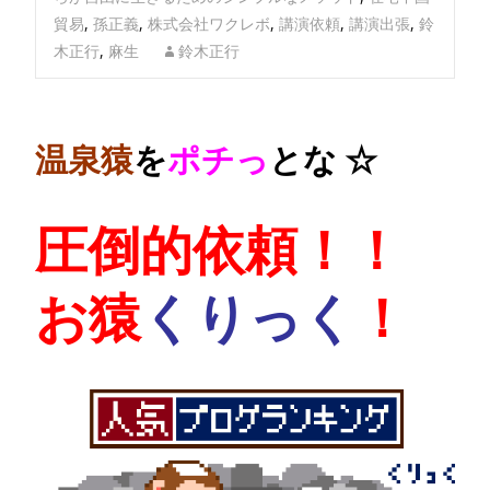
貿易
,
孫正義
,
株式会社ワクレボ
,
講演依頼
,
講演出張
,
鈴
木正行
,
麻生
鈴木正行
温泉猿
を
ポチっ
とな ☆
圧倒的依頼！！
お猿
くりっく
！