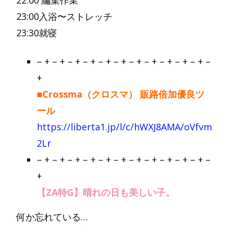
22:00 編集作業
23:00入浴〜ストレッチ
23:30就寝
– + – + – + – + – + – + – + – + – + – + – + –
+
■Crossma（クロスマ） 販路倍加優良ツ
ール
https://liberta1.jp/l/c/hWXJ8AMA/oVfvm
2Lr
– + – + – + – + – + – + – + – + – + – + – + –
+
【ZA特G】晴れの日も美しい子。
何か忘れている…