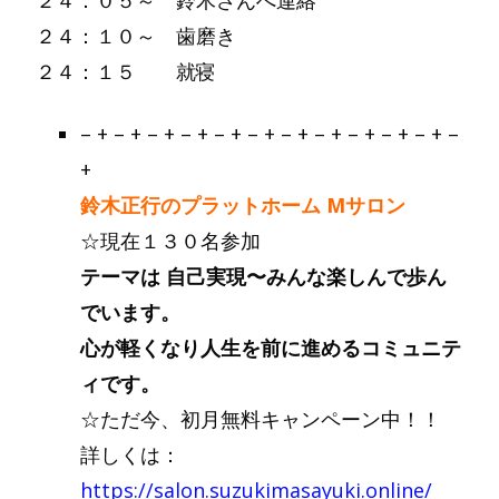
２４：０５～ 鈴木さんへ連絡
２４：１０～ 歯磨き
２４：１５ 就寝
– + – + – + – + – + – + – + – + – + – + – + –
+
鈴木正行のプラットホーム Mサロン
☆現在１３０名参加
テーマは 自己実現〜みんな楽しんで歩ん
でいます。
心が軽くなり人生を前に進めるコミュニテ
ィです。
☆ただ今、初月無料キャンペーン中！！
詳しくは：
https://salon.suzukimasayuki.online/