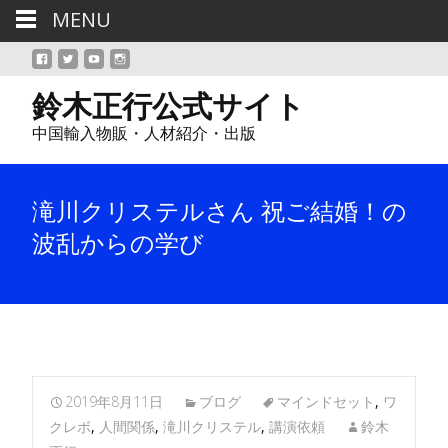
MENU
鈴木正行公式サイト
中国輸入物販・人材紹介・出版
滝川クリステルさん 祝ご結婚！の
波乱からの学び
2019年8月11日
ブログ
マインドセット
,
ワ
クレボ
,
人間関係
,
滝川クリステル
,
講演依頼
鈴木