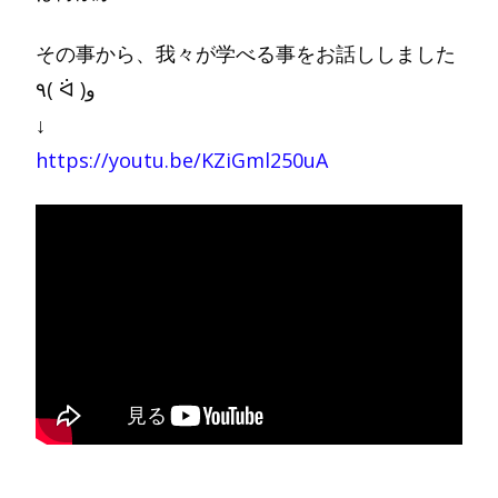
その事から、我々が学べる事をお話ししました
٩( ᐛ )و
↓
https://youtu.be/KZiGml250uA