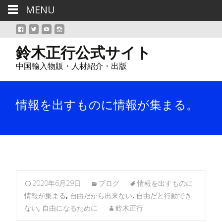
MENU
鈴木正行公式サイト
中国輸入物販・人材紹介・出版
情報を出すものに情報が集まる。
2020年6月29日
ブログ
情報を出すものに
情報が集まる
,
自由だから出来ない
,
自由だと行動でき
ない
,
自由になるために
鈴木正行