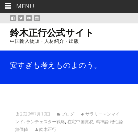
MENU
鈴木正行公式サイト
中国輸入物販・人材紹介・出版
安すぎも考えものよのう。
2020年7月10日
ブログ
サラリーマンマイ
ンド
,
ランチェスター戦略
,
在宅中国貿易
,
精神論 根性論
無価値
鈴木正行