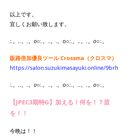
以上です。
宜しくお願い致します。
:.。..。.。o○
:.。..。.。o○
:.。..。.。o○
:.。
販路倍加優良ツール Crossma（クロスマ）
https://salon.suzukimasayuki.online/9brh
:.。..。.。o○
:.。..。.。o○
:.。..。.。o○
:.。
【JPEC3期特G】加える！何を！？苗
を！！
今晩は！！