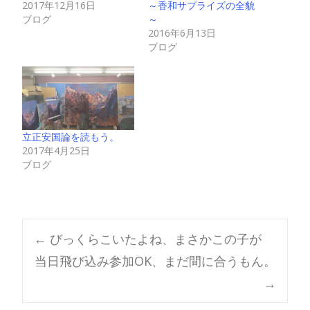
2017年12月16日
～香和サプライズの全貌
ブログ
～
2016年6月13日
ブログ
立正安国論を読もう。
2017年4月25日
ブログ
Post
←
びっくらこいたよね、まさかこの子が
当日飛び込み参加OK、まだ間に合うもん。
navigation
→