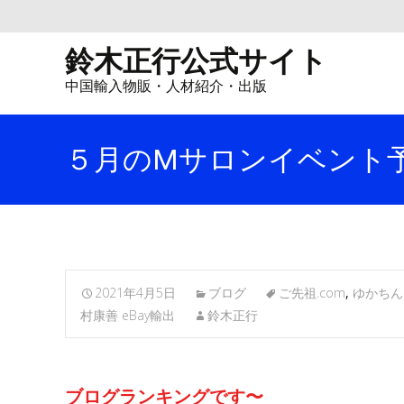
鈴木正行公式サイト
中国輸入物販・人材紹介・出版
５月のMサロンイベント
2021年4月5日
ブログ
ご先祖.com
,
ゆかちん
村康善 eBay輸出
鈴木正行
ブログランキングです〜