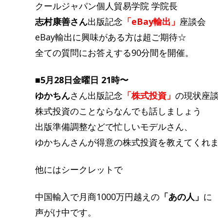
クールジャパン個人貿易学院 学院長
志村康善さん
出版記念
「eBay輸出」
座談会
eBay輸出に興味がある方は超ご期待☆
全ての質問にお答えする90分間を開催。
■5月28日金曜日 21時〜
ゆかちん
さん出版記念
「株式投資」
の現状座
株式投資のことならなんでも話しましょう
出版準備調整などで忙しいモデルさん、
ゆかちんさんが得意の株式投資を教えてくれ
他にはシークレットで
中国輸入で月商1000万円越えの
「あの人」
に
声がけ中です。