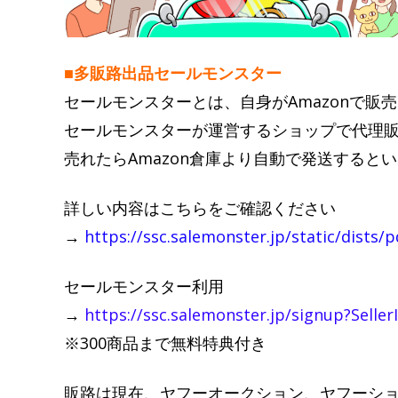
■多販路出品セールモンスター
セールモンスターとは、自身がAmazonで販
セールモンスターが運営するショップで代理
売れたらAmazon倉庫より自動で発送すると
詳しい内容はこちらをご確認ください
→
https://ssc.salemonster.jp/static/dists/
セールモンスター利用
→
https://ssc.salemonster.jp/signup?Sell
※300商品まで無料特典付き
販路は現在、ヤフーオークション、ヤフーシ