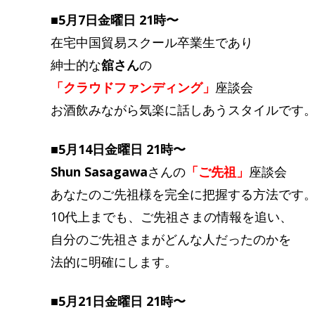
■5月7日金曜日 21時〜
在宅中国貿易スクール卒業生であり
紳士的な
舘さん
の
「クラウドファンディング」
座談会
お酒飲みながら気楽に話しあうスタイルです
■5月14日金曜日 21時〜
Shun Sasagawa
さんの
「ご先祖」
座談会
あなたのご先祖様を完全に把握する方法です
10代上までも、ご先祖さまの情報を追い、
自分のご先祖さまがどんな人だったのかを
法的に明確にします。
■5月21日金曜日 21時〜