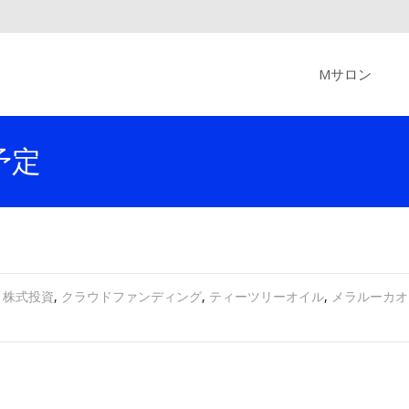
Skip
to
Mサロン
content
予定
 株式投資
,
クラウドファンディング
,
ティーツリーオイル
,
メラルーカオ