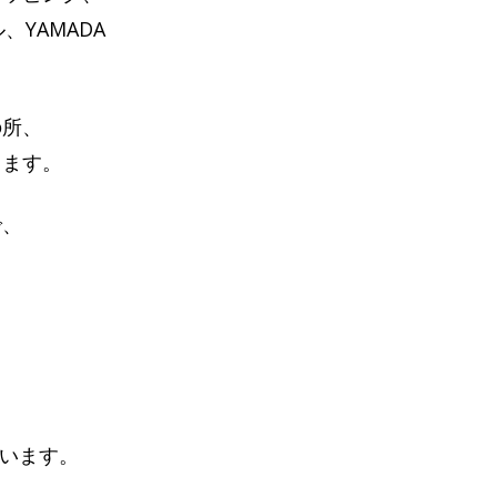
、YAMADA
の所、
ります。
で、
もいます。