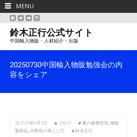
MENU
鈴木正行公式サイト
中国輸入物販・人材紹介・出版
20250730中国輸入物販勉強会の内
容をシェア
2025年8月3日
ブログ
夏の健康管理
,
物販
勉強会
,
自動化の落とし穴
鈴木正行