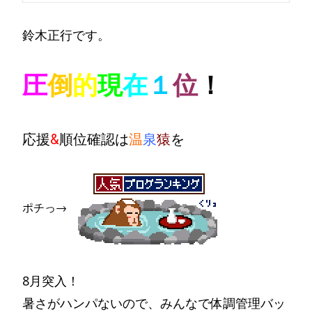
鈴木正行です。
圧
倒
的
現
在
１
位
！
応援
&
順位確認は
温
泉
猿
を
ポチっ→
8月突入！
暑さがハンパないので、みんなで体調管理バッ