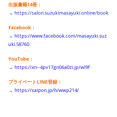
出版書籍14冊：
→
https://salon.suzukimasayuki.online/book
Facebook：
→
https://www.facebook.com/masayuki.suz
uki.58760
YouTube：
→
https://xn--4pv17gn06a0zi.jp/wl9f
プライベートLINE登録：
→
https://saipon.jp/h/wwp214/