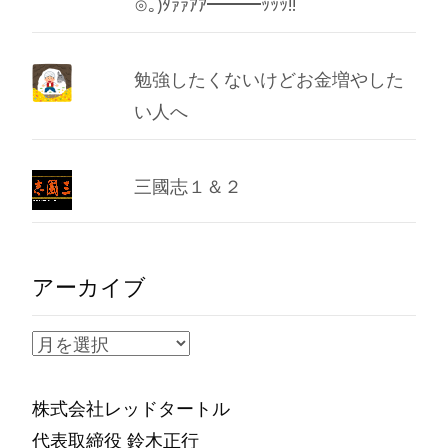
⊙｡)ﾀｧｧｱｱ━━━ｯｯｯ!!
勉強したくないけどお金増やした
い人へ
三國志１＆２
アーカイブ
ア
ー
カ
株式会社レッドタートル
イ
代表取締役 鈴木正行