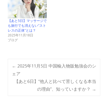
【あと5日】マッサージで
も旅行でも消えない“スト
レスの正体”とは？
2025年11月18日
ブログ
Post
←
2025年11月5日 中国輸入物販勉強会のシ
ェア
navigation
【あと6日】“他人と比べて苦しくなる本当
の理由”、知っていますか？
→