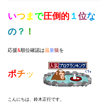
い
つ
ま
で
圧倒的
１
位
な
の
？
！
応援
&
順位確認は
温
泉
猿
を
ポ
チ
ッ
こんにちは、鈴木正行です。