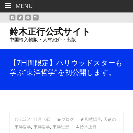
MENU
鈴木正行公式サイト
中国輸入物販・人材紹介・出版
【7日間限定】ハリウッドスターも
学ぶ“東洋哲学”を初公開します。
2025年11月16日
ブログ
和慧陽子
,
天命の
東洋哲学
,
東洋哲学
,
東洋思想
鈴木正行