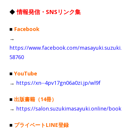
◆
情報発信・SNSリンク集
■
Facebook
→
https://www.facebook.com/masayuki.suzuki.
58760
■
YouTube
→
https://xn--4pv17gn06a0zi.jp/wl9f
■
出版書籍（14冊）
→
https://salon.suzukimasayuki.online/book
■
プライベートLINE登録