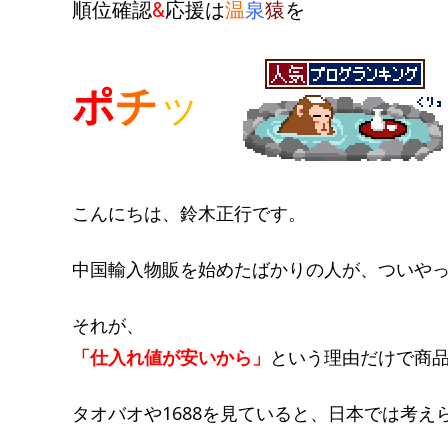
順位確認
&
応援は
温
泉
猿
を
ポ
チ
ッ
こんにちは、鈴木正行です。
中国輸入物販を始めたばかりの人が、ついや
それが、
「仕入れ値が安いから」
という理由だけで商
タオバオや1688を見ていると、日本では考