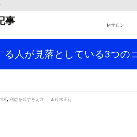
m
Skip
記事
to
Mサロン
content
する人が見落としている3つの
判断
,
利益を残す考え方
鈴木正行