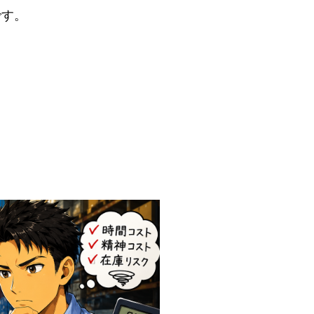
です。
。