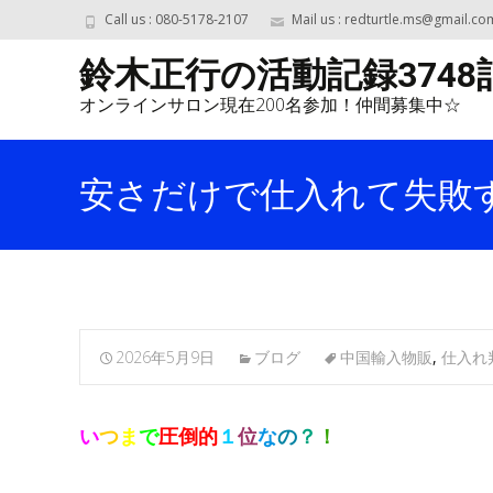
Call us : 080-5178-2107
Mail us : redturtle.ms@gmail.co
鈴木正行の活動記録3748
オンラインサロン現在200名参加！仲間募集中☆
安さだけで仕入れて失敗
2026年5月9日
ブログ
中国輸入物販
,
仕入れ
い
つ
ま
で
圧倒的
１
位
な
の
？
！