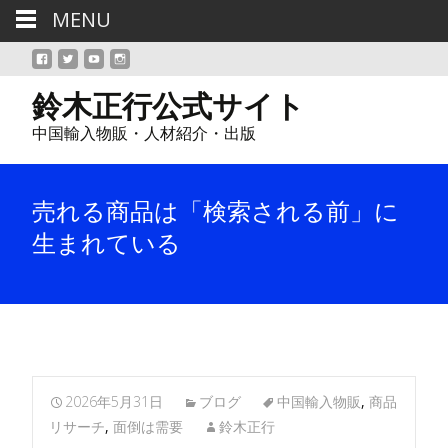
MENU
鈴木正行公式サイト
中国輸入物販・人材紹介・出版
売れる商品は「検索される前」に
生まれている
2026年5月31日
ブログ
中国輸入物販
,
商品
リサーチ
,
面倒は需要
鈴木正行