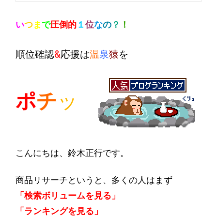
い
つ
ま
で
圧倒的
１
位
な
の
？
！
順位確認
&
応援は
温
泉
猿
を
ポ
チ
ッ
こんにちは、鈴木正行です。
商品リサーチというと、多くの人はまず
「検索ボリュームを見る」
「ランキングを見る」