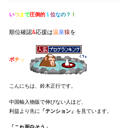
い
つ
ま
で
圧倒的
１
位
な
の
？
！
順位確認
&
応援は
温
泉
猿
を
ポ
チ
ッ
こんにちは、鈴木正行です。
中国輸入物販で伸びない人ほど、
利益より先に
「テンション」
を見ています。
「これ面白そう」