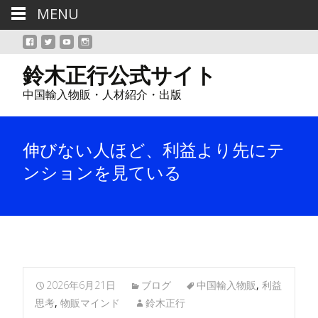
MENU
鈴木正行公式サイト
中国輸入物販・人材紹介・出版
伸びない人ほど、利益より先にテ
ンションを見ている
2026年6月21日
ブログ
中国輸入物販
,
利益
思考
,
物販マインド
鈴木正行