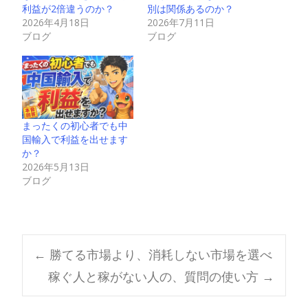
利益が2倍違うのか？
別は関係あるのか？
2026年4月18日
2026年7月11日
ブログ
ブログ
まったくの初心者でも中
国輸入で利益を出せます
か？
2026年5月13日
ブログ
Post
←
勝てる市場より、消耗しない市場を選べ
稼ぐ人と稼がない人の、質問の使い方
→
navigation