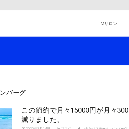
Skip
to
Mサロン
content
 ハンバーグ
この節約で月々15000円が月々30
減りました。
2020年8月14日
ブログ
いきなりステーキ ハンバーグ
,