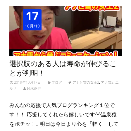
17
10月/19
選択肢のある人は寿命が伸びるこ
とが判明！
2019年10月17日
ブログ
アナと雪の女王2
,
アナ雪2
,
エ
ルサ
鈴木正行
みんなの応援で人気ブログランキング１位で
す！！ 応援してくれたら嬉しいです^^温泉猿
をポチッ！↓ 明日は今日より心を「軽く」して