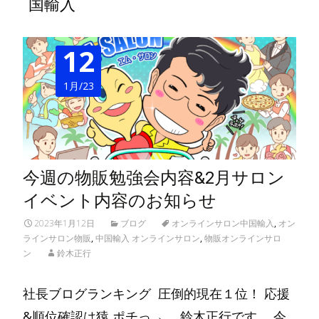
国輸入
12
1月/23
今週の物販勉強会内容&2月サロン
イベント内容のお知らせ
2023年1月12日
ブログ
オンラインサロン中国輸入
,
オン
ラインサロン物販
,
中国輸入 オンラインサロン
,
物販オンラインサロ
ン
鈴木正行
社長ブログランキング 圧倒的現在１位！ 応援
&順位確認は猿 ポチっ→ 鈴木正行です。 今