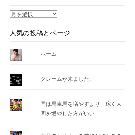
ア
ー
人気の投稿とページ
カ
イ
ブ
ホーム
クレームが来ました。
国は馬車馬を増やすより、稼ぐ人
間を増やした方がいい