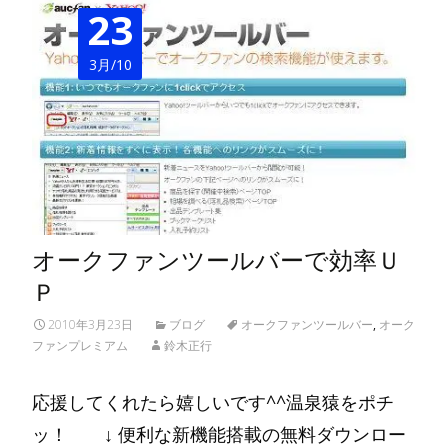
23
3月/10
オークファンツールバーで効率Ｕ
Ｐ
2010年3月23日
ブログ
オークファンツールバー
,
オーク
ファンプレミアム
鈴木正行
応援してくれたら嬉しいです^^温泉猿をポチ
ッ！ ↓ 便利な新機能搭載の無料ダウンロー