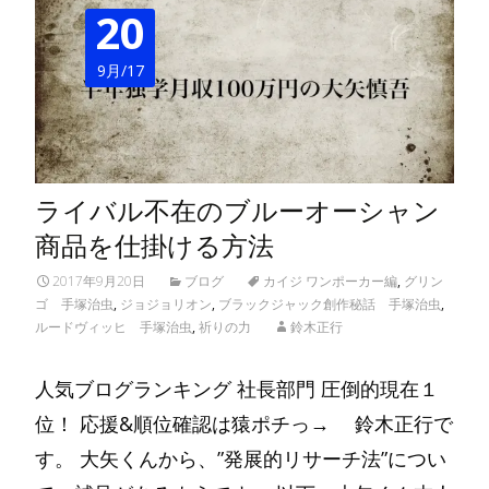
20
9月/17
ライバル不在のブルーオーシャン
商品を仕掛ける方法
2017年9月20日
ブログ
カイジ ワンポーカー編
,
グリン
ゴ 手塚治虫
,
ジョジョリオン
,
ブラックジャック創作秘話 手塚治虫
,
ルードヴィッヒ 手塚治虫
,
祈りの力
鈴木正行
人気ブログランキング 社長部門 圧倒的現在１
位！ 応援&順位確認は猿ポチっ→ 鈴木正行で
す。 大矢くんから、”発展的リサーチ法”につい